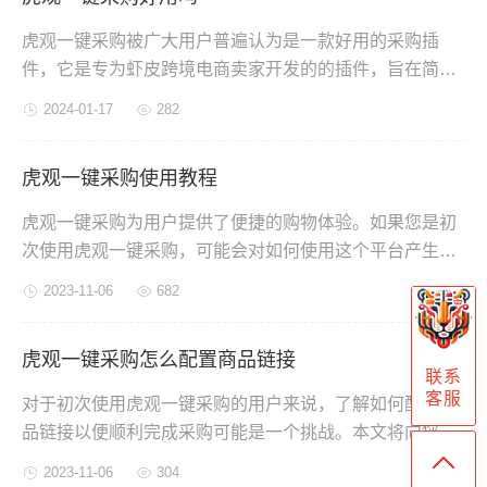
虎观一键采购被广大用户普遍认为是一款好用的采购插
件，它是专为虾皮跨境电商卖家开发的的插件，旨在简化
批量下单流程，提高效率，减少错误。通过一键下单和智
2024-01-17
282
能识别功能，卖家可以快速完成下单操作，节省时间和精
力。无论您是新手还是经验丰富的卖家，虎观一键采购将
虎观一键采购使用教程
是您的得力助手，帮助您更轻松、高效地管理订单。
虎观一键采购为用户提供了便捷的购物体验。如果您是初
次使用虎观一键采购，可能会对如何使用这个平台产生疑
问。本文将为您提供一份详尽的虎观一键采购使用教程，
2023-11-06
682
逐步指导您轻松掌握虎观一键采购的功能和操作。
虎观一键采购怎么配置商品链接
联系
客服
对于初次使用虎观一键采购的用户来说，了解如何配置商
品链接以便顺利完成采购可能是一个挑战。本文将向您介
绍如何在虎观一键采购上配置商品链接，让您可以轻松享
2023-11-06
304