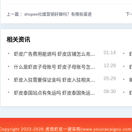
上一篇 ：
shopee社媒营销好做吗？有哪些渠道
下
相关资讯
01-14
虾皮广告费用能退吗 虾皮店铺怎么充广告费用
12-28
什么是虾皮子母账号 虾皮子母账号怎样申请
05-29
虾皮入驻需要保证金吗 虾皮入驻相关问题及答案
08-30
虾皮泰国站点有免运吗 虾皮泰国免运怎么报名
Copyright 2023-2026 虎观虾皮一键采购(www.youxiacaigou.com