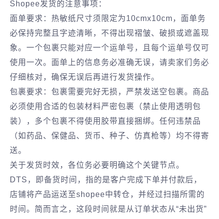
Shopee发货的注意事项：
面单要求：热敏纸尺寸须限定为10cmx10cm，面单务
必保持完整且字迹清晰，不得出现褶皱、破损或遮盖现
象。一个包裹只能对应一个运单号，且每个运单号仅可
使用一次。面单上的信息务必准确无误，请卖家们务必
仔细核对，确保无误后再进行发货操作。
包裹要求：包裹需要完好无损，严禁发送空包裹。商品
必须使用合适的包装材料严密包裹（禁止使用透明包
装），多个包裹不得使用胶带直接捆绑。任何违禁品
（如药品、保健品、货币、种子、仿真枪等）均不得寄
送。
关于发货时效，各位务必要明确这个关键节点。
DTS，即备货时间，指的是客户完成下单并付款后，
店铺将产品运送至shopee中转仓，并经过扫描所需的
时间。简而言之，这段时间就是从订单状态从“未出货”