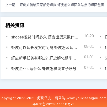
上一篇 ：
虾皮如何给买家部分退款 虾皮怎么退回各站点的退回包裹
相关资讯
10-20
shopee发货时间多久 虾皮出货天数什么意思
08-31
虾皮可以延长发货时间吗 虾皮怎么延长发货时间
01-01
虾皮新手任务有哪些？虾皮孵化期毕业条件
S
07-31
虾皮企业id写什么 虾皮怎样设置子账号
Copyright 2023-2026 虎观虾皮一键采购(www.youxiacaigou.com
粤ICP备2023044110号-3