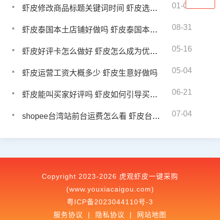
01-03
虾皮修改商品标题关键词时间 虾皮选词技巧
08-31
虾皮泰国本土店铺好做吗 虾皮泰国本土店优势有哪些
05-16
虾皮好评卡怎么做好 虾皮怎么成为优选卖家
05-04
虾皮运营工资大概多少 虾皮生意好做吗
06-21
虾皮能叫买家好评吗 虾皮如何引导买家好评
07-04
shopee台湾站前台运费怎么看 虾皮台湾站前台看运费教程
Copyright 2023-2026 虎观虾皮一键采购
(www.youxiacaigou.com)
粤ICP备2023044110号-3
服务协议
|
隐私协议
|
网站地图