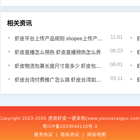
相关资讯
11-01
虾皮平台上传产品规则 shopee上传产品多久的审核期
08-23
虾皮直播怎么预热 虾皮直播预热怎么弄
08-01
虾皮物流包裹长度尺寸是多少 虾皮包裹重量限制多少
03-11
虾皮台湾付费推广怎么搞 虾皮台湾如何做好付费推广
Copyright 2023-2026 虎观虾皮一键采购(www.youxiacaigou.com
粤ICP备2023044110号-3
服务协议
|
隐私协议
|
网站地图