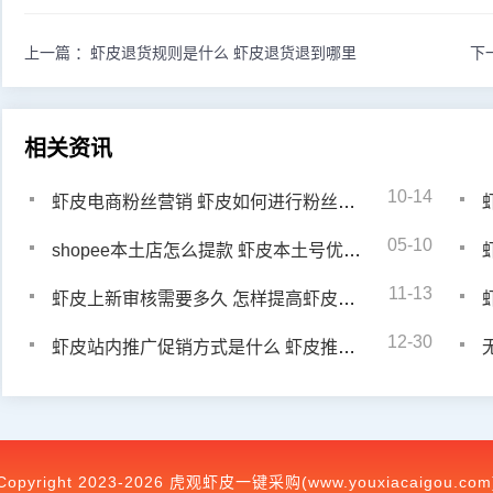
上一篇 ：
虾皮退货规则是什么 虾皮退货退到哪里
下
相关资讯
10-14
虾皮电商粉丝营销 虾皮如何进行粉丝运营
05-10
shopee本土店怎么提款 虾皮本土号优势在哪里
11-13
虾皮上新审核需要多久 怎样提高虾皮通过率
12-30
虾皮站内推广促销方式是什么 虾皮推广促销费用多少
Copyright 2023-2026 虎观虾皮一键采购(www.youxiacaigou.com