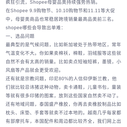
疯狂引流，Shopee母婴品类持续强势热销。
在Shopee 9.9购物节、10.10购物节和11.11等大促
中，母婴类商品也常稳居跨境销量最高品类前三名。
shopee哪些会导致出单难：
一、选品问题
最典型的是气候问题，比如新加坡处于热带地区，常年
气温变化不大。你如果卖棉袄，棉鞋，羽绒服等这些就
自然不会有太高的销量。比如卖点短袖短裤，墨镜，小
风扇等产品就会更受欢迎。
还有就是宗教问题，印尼80%的人信仰伊斯兰教，他
们就比较忌讳猪这种动物，卖卡通鞋，儿童书包，童装
等就有很多印猪的图案，放到这些国家自然卖不动了。
还有地域问题，泰国盛产橡胶，你再去卖橡胶制品比如
枕头、床垫、手套等就卖不过本地的。越南几乎每家都
有部摩托车，本国配件和周边都比较齐全，我们网上出