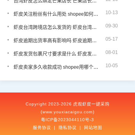
台湾虾皮怎么绑定芒果店长 芒果店长怎么一键铺货到虾皮
10-13
虾皮关注粉丝有什么用处 shopee如何增加粉丝
09-30
虾皮台湾跨境店怎么发货的 虾皮台湾站发货流程
05-17
虾皮逾期出货率高有影响吗 虾皮逾期出货率如何降低
08-01
虾皮发货包裹尺寸要求是什么 虾皮发货包装要求是什么
10-05
虾皮卖家多久收款成功 shopee用哪个收款费用低
Copyright 2023-2026 虎观虾皮一键采购
(www.youxiacaigou.com)
粤ICP备2023044110号-3
服务协议
|
隐私协议
|
网站地图