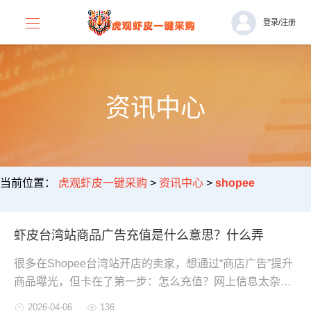
登录
/
注册
资讯中心
当前位置：
虎观虾皮一键采购
>
资讯中心
>
shopee
虾皮台湾站商品广告充值是什么意思？什么弄
很多在Shopee台湾站开店的卖家，想通过“商店广告”提升
商品曝光，但卡在了第一步：怎么充值？网上信息太杂，
怕遇到非官方渠道被骗。别担心，下面带你了解Shopee台
2026-04-06
136