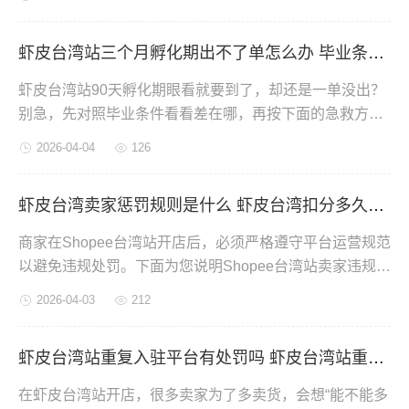
湾站商店广告充值途径是什么。
虾皮台湾站三个月孵化期出不了单怎么办 毕业条件是什么
虾皮台湾站90天孵化期眼看就要到了，却还是一单没出？
别急，先对照毕业条件看看差在哪，再按下面的急救方法
操作，或许还来得及。
2026-04-04
126
虾皮台湾卖家惩罚规则是什么 虾皮台湾扣分多久清零
商家在Shopee台湾站开店后，必须严格遵守平台运营规范
以避免违规处罚。下面为您说明Shopee台湾站卖家违规扣
分规则及清零周期。
2026-04-03
212
虾皮台湾站重复入驻平台有处罚吗 虾皮台湾站重复入驻如何解决
在虾皮台湾站开店，很多卖家为了多卖货，会想“能不能多