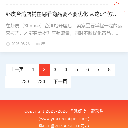
开通、是否需要支付额外利息等问题，下面为大家详细说
明。
虾皮台湾店铺在哪看商品要不要优化 从这5个方面入手
在虾皮（Shopee）台湾站开店后，卖家需要掌握一定的运
营技巧，才能有效提升店铺流量，同时不断优化商品。但
很多新手卖家并不清楚，如何判断自己的商品是否需要优
2026-03-26
85
化。下面就来详细了解一下。
上一页
1
2
3
4
5
6
7
8
...
233
234
下一页
Copyright 2023-2026 虎观虾皮一键采购
(www.youxiacaigou.com)
粤ICP备2023044110号-3