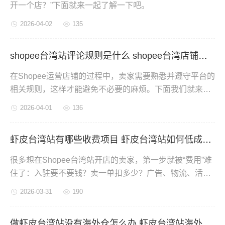
开一个店？”下面就来一起了解一下吧。
2026-04-02
135
shopee台湾站评论规则是什么 shopee台湾店铺星级是怎么评判的
在Shopee运营店铺的过程中，卖家需要熟悉并遵守平台的
相关规则，这样才能避免不必要的麻烦。下面我们就来聊
聊Shopee台湾站的评价规则是什么？店铺星级又是如何评
2026-04-01
136
定的？
虾皮台湾站有哪些收费项目 虾皮台湾站如何低成本开店
很多想在Shopee台湾站开店的卖家，第一步就被“费用”难
住了：入驻要不要钱？卖一单扣多少？广告、物流、活动
费会不会很高？下面就带大家了解一下虾皮有哪些收费项
2026-03-31
190
目，如何低成本开店。
做虾皮台湾站没有海外仓怎么办 虾皮台湾站海外仓收费标准是什么