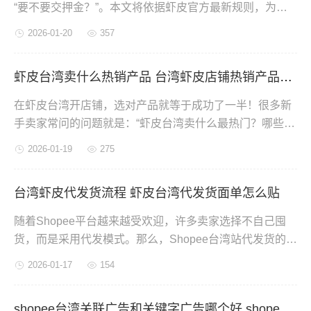
“要不要交押金？”。本文将依据虾皮官方最新规则，为你
清晰、易懂地解答。
2026-01-20
357
虾皮台湾卖什么热销产品 台湾虾皮店铺热销产品有哪些
在虾皮台湾开店铺，选对产品就等于成功了一半！很多新
手卖家常问的问题就是：“虾皮台湾卖什么最热门？哪些产
品容易爆单？”下面我们一起来了解一下吧。
2026-01-19
275
台湾虾皮代发货流程 虾皮台湾代发货面单怎么贴
随着Shopee平台越来越受欢迎，许多卖家选择不自己囤
货，而是采用代发模式。那么，Shopee台湾站代发货的具
体流程是什么？面单又该怎么贴呢？下面为大家简单说
2026-01-17
154
明。
shopee台湾关联广告和关键字广告哪个好 shopee台湾关联广告和关键字的区别