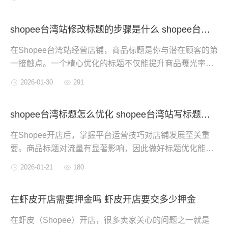
皮上进行铺货操作以及找货源技巧。
shopee台湾站修改标题的步骤是什么 shopee台湾站标题优化逻辑是什么
在Shopee台湾站经营店铺，商品标题是你与潜在顾客的第
一接触点。一个精心优化的标题不仅能提升商品曝光率，
更能直接影响消费者的点击意愿和购买决策。许多卖家却
2026-01-30
291
忽视了标题的重要性，或是不知道如何有效优化。本文将
为你拆解Shopee台湾站标题修改的具体步骤，并揭示标题
shopee台湾标题怎么优化 shopee台湾站写标题注意事项
优化的核心逻辑。
在Shopee开店后，掌握平台运营技巧对店铺发展至关重
要。商品标题对流量有显著影响，因此做好标题优化能够
有效提升曝光。具体可以按以下步骤进行：
2026-01-21
180
在虾皮开店需要押金吗 虾皮开店要交多少押金
在虾皮（Shopee）开店，很多卖家关心的问题之一就是