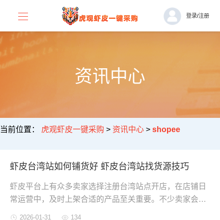
登录
/
注册
资讯中心
当前位置：
虎观虾皮一键采购
>
资讯中心
>
shopee
虾皮台湾站如何铺货好 虾皮台湾站找货源技巧
虾皮平台上有众多卖家选择注册台湾站点开店，在店铺日
常运营中，及时上架合适的产品至关重要。不少卖家会采
用铺货模式来扩大商品覆盖，下面将为大家分享如何在虾
2026-01-31
134