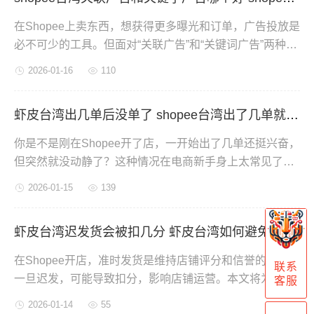
在Shopee上卖东西，想获得更多曝光和订单，广告投放是
必不可少的工具。但面对“关联广告”和“关键词广告”两种选
择，许多卖家常常感到困惑。下面帮你理清两者的区别，
2026-01-16
110
让你在选择关联广告和关键字广告上面心中有数。
虾皮台湾出几单后没单了 shopee台湾出了几单就不出单了是怎么回事
你是不是刚在Shopee开了店，一开始出了几单还挺兴奋，
但突然就没动静了？这种情况在电商新手身上太常见了，
别担心，这篇文章就是来帮你找到原因并解决问题的。
2026-01-15
139
虾皮台湾迟发货会被扣几分 虾皮台湾如何避免迟发货
在Shopee开店，准时发货是维持店铺评分和信誉的关键。
联系
一旦迟发，可能导致扣分，影响店铺运营。本文将为您简
客服
单介绍Shopee迟发货的扣分规则，并分享几个简单有效的
2026-01-14
55