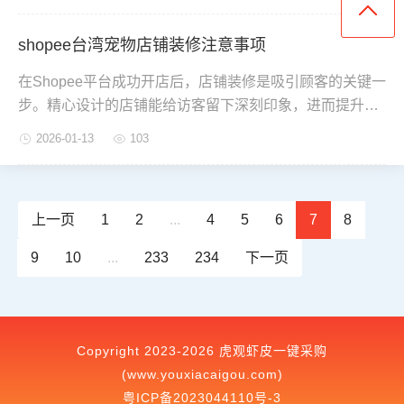
避免方法，帮助您轻松合规运营。
shopee台湾宠物店铺装修注意事项
在Shopee平台成功开店后，店铺装修是吸引顾客的关键一
步。精心设计的店铺能给访客留下深刻印象，进而提升产
品转化率。接下来将具体说明如何装修Shopee台湾站宠物
2026-01-13
103
类店铺。
上一页
1
2
...
4
5
6
7
8
9
10
...
233
234
下一页
Copyright 2023-2026 虎观虾皮一键采购
(www.youxiacaigou.com)
粤ICP备2023044110号-3