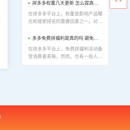
这种情况，许多商家开始积极寻找解
拼多多权重几天更新 怎么提高拼多多权重
决办法，以下将向大家介绍几种可行
在拼多多平台上，权重是影响产品曝
的方法。
光和搜索排名的重要因素之一。对于
卖家来说，了解权重的机理以及如何
避免权重超标是非常重要的。本文将
多多免费拼福利是真的吗 避免拼写拼多多的方法
讨论这一问题，并提出一些切实可行
在拼多多平台上，免费拼福利活动备
的建议，帮助卖家更好地理解和应对
受消费者青睐。然而，也有一些人怀
权重相关的挑战。
疑这些福利是否真实可信，担心可能
会是一种营销手段和套路。因此，有
人质疑拼多多是否为了获取免费的利
益而采取了这种策略。那么，拼多多
免费拼福利是真的吗？
)