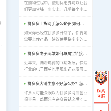
在购物过程中，使用优惠券可以让我
们更加省钱。事实上，几乎每个电商
平台都提供优惠券领取的功能。那
么，你知道如何在拼多多领取优惠券
价
拼多多上货助手怎么登录 如何使用拼多多上货助手
吗？接下来，来为您详细解释一下。
如果你已经在拼多多开店了，你肯定
需要上传产品。建议使用拼多多的上
货帮手，因为它能让操作更方便。很
多商家都想知道如何登录拼多多的上
拼多多电子面单如何与淘宝链接绑定？怎么弄
货助手，下面将给大家提供一个简单
近年来，随着电商的飞速发展，快递
的方法。
行业的电子面单也呈现出迅速发展的
趋势。相对于传统的纸质面单，电子
面单具有更高的效率和便利性，成为
拼多多店铺生意不好怎么办？怎么解决
众多商家的首选。许多拼多多的商家
联系
许多人可能会误以为拼多多网店创业
也纷纷注册使用电子面单。那么，拼
客服
很容易，然而只有亲身尝试之后才会
多多电子面单如何与淘宝链接绑定
意识到，也存在无生意的困境。面对
呢？